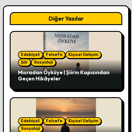
Diğer Yazılar
Edebiyat
Felsefe
Kişisel Gelişim
Şiir
Sosyoloji
Mısradan Öyküye | Şiirin Kapısından
Geçen Hikâyeler
Edebiyat
Felsefe
Kişisel Gelişim
Sosyoloji