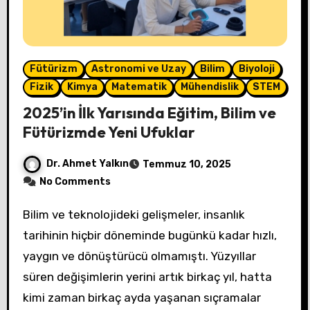
Fütürizm
Astronomi ve Uzay
Bilim
Biyoloji
Fizik
Kimya
Matematik
Mühendislik
STEM
2025’in İlk Yarısında Eğitim, Bilim ve
Fütürizmde Yeni Ufuklar
Dr. Ahmet Yalkın
Temmuz 10, 2025
No Comments
Bilim ve teknolojideki gelişmeler, insanlık
tarihinin hiçbir döneminde bugünkü kadar hızlı,
yaygın ve dönüştürücü olmamıştı. Yüzyıllar
süren değişimlerin yerini artık birkaç yıl, hatta
kimi zaman birkaç ayda yaşanan sıçramalar