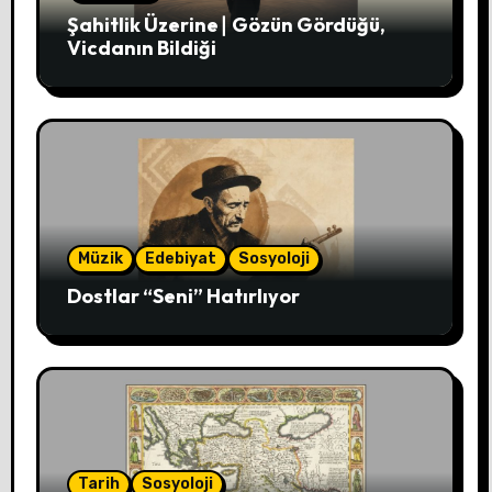
Şahitlik Üzerine∣ Gözün Gördüğü,
Vicdanın Bildiği
Müzik
Edebiyat
Sosyoloji
Dostlar “Seni” Hatırlıyor
Tarih
Sosyoloji