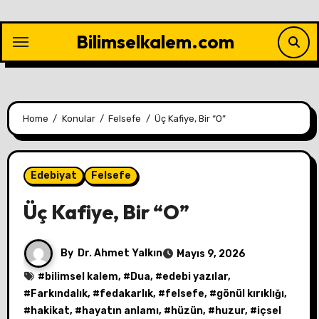
Skip
to
Bilimselkalem.com
content
Home
Konular
Felsefe
Üç Kafiye, Bir “O”
Edebiyat
Felsefe
Üç Kafiye, Bir “O”
By
Dr. Ahmet Yalkın
Mayıs 9, 2026
#
bilimsel kalem
, #
Dua
, #
edebi yazılar
,
#
Farkındalık
, #
fedakarlık
, #
felsefe
, #
gönül kırıklığı
,
#
hakikat
, #
hayatın anlamı
, #
hüzün
, #
huzur
, #
içsel