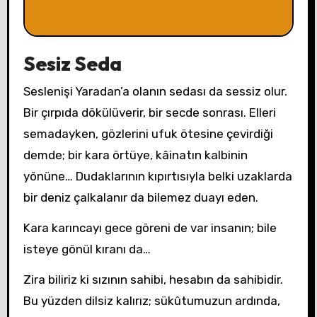
Sesiz Seda
Seslenişi Yaradan’a olanın sedası da sessiz olur.
Bir çırpıda dökülüverir, bir secde sonrası. Elleri
semadayken, gözlerini ufuk ötesine çevirdiği
demde; bir kara örtüye, kâinatın kalbinin
yönüne… Dudaklarının kıpırtısıyla belki uzaklarda
bir deniz çalkalanır da bilemez duayı eden.
Kara karıncayı gece göreni de var insanın; bile
isteye gönül kıranı da…
Zira biliriz ki sızının sahibi, hesabın da sahibidir.
Bu yüzden dilsiz kalırız; sükûtumuzun ardında,