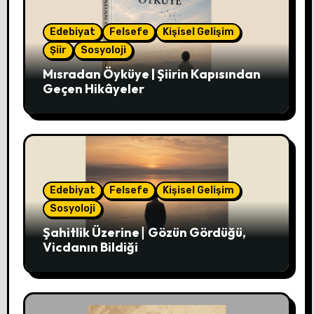
Edebiyat
Felsefe
Kişisel Gelişim
Şiir
Sosyoloji
Mısradan Öyküye | Şiirin Kapısından
Geçen Hikâyeler
Edebiyat
Felsefe
Kişisel Gelişim
Sosyoloji
Şahitlik Üzerine∣ Gözün Gördüğü,
Vicdanın Bildiği