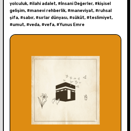
yolculuk
, #
ilahi adalet
, #
İnsani Değerler
, #
kişisel
gelişim
, #
manevi rehberlik
, #
maneviyat
, #
ruhsal
şifa
, #
sabır
, #
sırlar dünyası
, #
sükût
, #
teslimiyet
,
#
umut
, #
veda
, #
vefa
, #
Yunus Emre