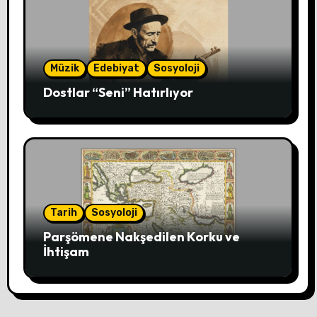
Müzik
Edebiyat
Sosyoloji
Dostlar “Seni” Hatırlıyor
Tarih
Sosyoloji
Parşömene Nakşedilen Korku ve
İhtişam