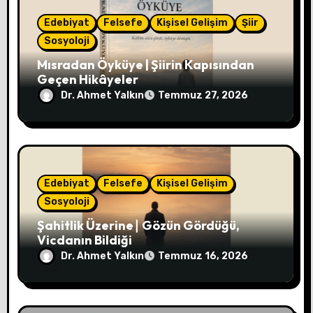
Edebiyat
Felsefe
Kişisel Gelişim
Şiir
Sosyoloji
Mısradan Öyküye | Şiirin Kapısından
Geçen Hikâyeler
Dr. Ahmet Yalkın
Temmuz 27, 2026
Edebiyat
Felsefe
Kişisel Gelişim
Sosyoloji
Şahitlik Üzerine∣ Gözün Gördüğü,
Vicdanın Bildiği
Dr. Ahmet Yalkın
Temmuz 16, 2026