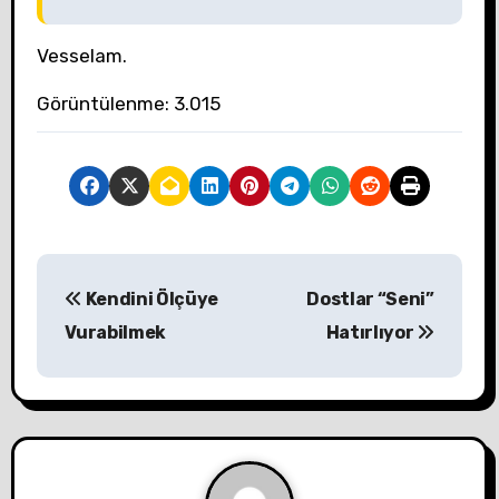
Vesselam.
Görüntülenme:
3.015
Y
Kendini Ölçüye
Dostlar “Seni”
a
Vurabilmek
Hatırlıyor
z
ı
g