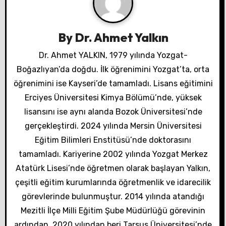
e
z
By
Dr. Ahmet Yalkın
i
Dr. Ahmet YALKIN, 1979 yılında Yozgat-
n
Boğazlıyan’da doğdu. İlk öğrenimini Yozgat’ta, orta
m
öğrenimini ise Kayseri’de tamamladı. Lisans eğitimini
Erciyes Üniversitesi Kimya Bölümü’nde, yüksek
e
lisansını ise aynı alanda Bozok Üniversitesi’nde
s
gerçekleştirdi. 2024 yılında Mersin Üniversitesi
Eğitim Bilimleri Enstitüsü’nde doktorasını
i
tamamladı. Kariyerine 2002 yılında Yozgat Merkez
Atatürk Lisesi’nde öğretmen olarak başlayan Yalkın,
çeşitli eğitim kurumlarında öğretmenlik ve idarecilik
görevlerinde bulunmuştur. 2014 yılında atandığı
Mezitli İlçe Milli Eğitim Şube Müdürlüğü görevinin
ardından, 2020 yılından beri Tarsus Üniversitesi’nde