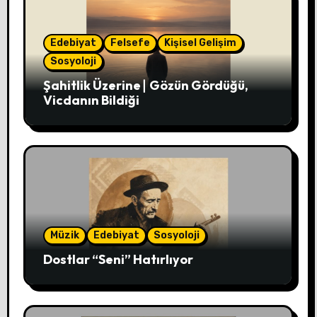
Edebiyat
Felsefe
Kişisel Gelişim
Sosyoloji
Şahitlik Üzerine∣ Gözün Gördüğü,
Vicdanın Bildiği
Müzik
Edebiyat
Sosyoloji
Dostlar “Seni” Hatırlıyor