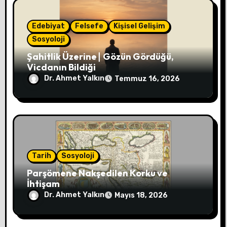
Edebiyat
Felsefe
Kişisel Gelişim
Sosyoloji
Şahitlik Üzerine∣ Gözün Gördüğü,
Vicdanın Bildiği
Dr. Ahmet Yalkın
Temmuz 16, 2026
Tarih
Sosyoloji
Parşömene Nakşedilen Korku ve
İhtişam
Dr. Ahmet Yalkın
Mayıs 18, 2026