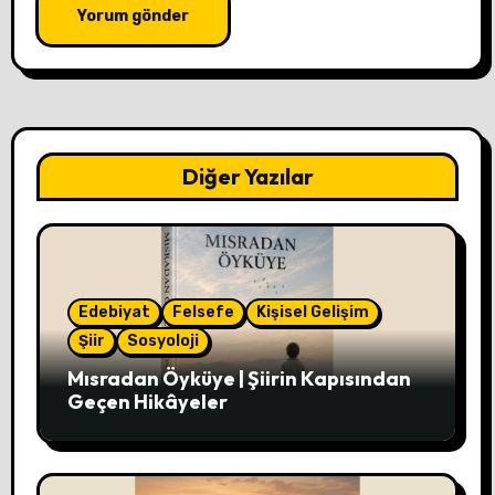
Diğer Yazılar
Edebiyat
Felsefe
Kişisel Gelişim
Şiir
Sosyoloji
Mısradan Öyküye | Şiirin Kapısından
Geçen Hikâyeler