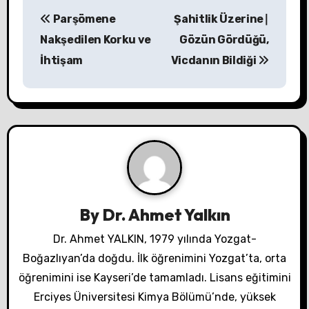
Y
Parşömene
Şahitlik Üzerine∣
a
Nakşedilen Korku ve
Gözün Gördüğü,
z
İhtişam
Vicdanın Bildiği
ı
g
e
z
i
By
Dr. Ahmet Yalkın
n
Dr. Ahmet YALKIN, 1979 yılında Yozgat-
m
Boğazlıyan’da doğdu. İlk öğrenimini Yozgat’ta, orta
öğrenimini ise Kayseri’de tamamladı. Lisans eğitimini
e
Erciyes Üniversitesi Kimya Bölümü’nde, yüksek