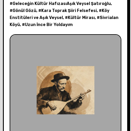
#
Geleceğin Kültür HafızasıAşık Veysel Şatıroğlu
,
#
Gönül Gözü
, #
Kara Toprak Şiiri Felsefesi
, #
Köy
Enstitüleri ve Aşık Veysel
, #
Kültür Mirası
, #
Sivrialan
Köyü
, #
Uzun İnce Bir Yoldayım