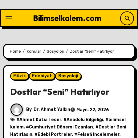
Skip
to
Bilimselkalem.com
content
Home
Konular
Sosyoloji
Dostlar “Seni” Hatırlıyor
Müzik
Edebiyat
Sosyoloji
Dostlar “Seni” Hatırlıyor
By
Dr. Ahmet Yalkın
Mayıs 22, 2026
#
Ahmet Kutsi Tecer
, #
Anadolu Bilgeliği
, #
bilimsel
kalem
, #
Cumhuriyet Dönemi Ozanları
, #
Dostlar Beni
Hatırlasın
, #
Edebi Portreler
, #
Felsefi İncelemeler
,