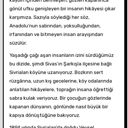
kaybın içinden derinleşen, gözleri kapanınca
gönül ufku genişleyen bir insanın hikâyesi çıkar
karşımıza. Sazıyla söylediği her söz,
Anadolu’nun sabrından, yoksulluğundan,
irfanından ve bitmeyen insan arayışından
süzülür.
Yaşadığı çağı aşan insanların izini sürdüğümüz
bu dizide, şimdi Sivas’ın Şarkışla ilçesine bağlı
Sivrialan köyüne uzanıyoruz. Bozkırın sert
rüzgârına, uzun kış gecelerine, köy odalarında
anlatılan hikâyelere, toprağın insana öğrettiği
sabra kulak veriyoruz. Bir çocuğun gözlerinde
kapanan dünyanın, gönlünde nasıl büyük bir
kapıya dönüştüğüne bakıyoruz.
1894 yılında Sivrialan’da doğdu Veysel.