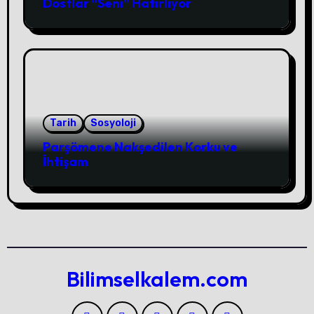
Dostlar “Seni” Hatırlıyor
Tarih
Sosyoloji
Parşömene Nakşedilen Korku ve
İhtişam
Bilimselkalem.com