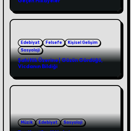
Geçen Hikâyeler
Edebiyat
Felsefe
Kişisel Gelişim
Sosyoloji
Şahitlik Üzerine∣ Gözün Gördüğü,
Vicdanın Bildiği
Müzik
Edebiyat
Sosyoloji