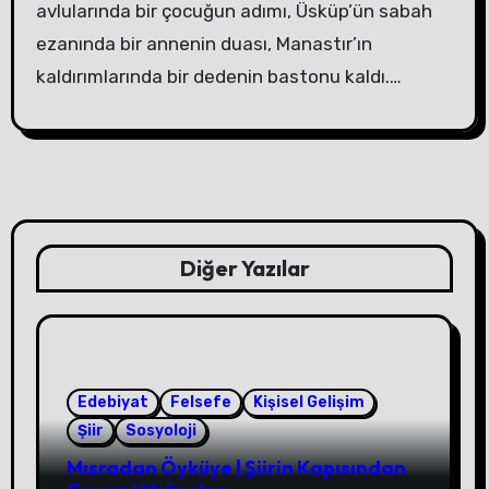
avlularında bir çocuğun adımı, Üsküp’ün sabah
ezanında bir annenin duası, Manastır’ın
kaldırımlarında bir dedenin bastonu kaldı.…
Diğer Yazılar
Edebiyat
Felsefe
Kişisel Gelişim
Şiir
Sosyoloji
Mısradan Öyküye | Şiirin Kapısından