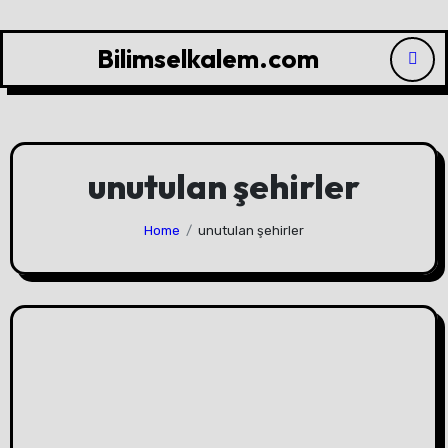
Skip
to
Bilimselkalem.com
content
unutulan şehirler
Home
unutulan şehirler