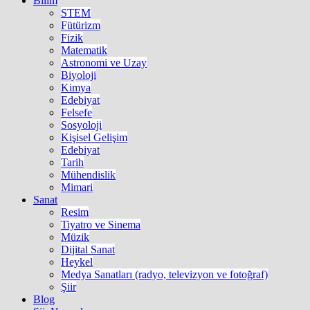
Bilim
STEM
Fütürizm
Fizik
Matematik
Astronomi ve Uzay
Biyoloji
Kimya
Edebiyat
Felsefe
Sosyoloji
Kişisel Gelişim
Edebiyat
Tarih
Mühendislik
Mimari
Sanat
Resim
Tiyatro ve Sinema
Müzik
Dijital Sanat
Heykel
Medya Sanatları (radyo, televizyon ve fotoğraf)
Şiir
Blog