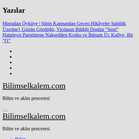
Skip
Yazılar
to
content
Mısradan Öyküye | Şiirin Kapısından Geçen Hikâyeler
Şahitlik
Üzerine∣ Gözün Gördüğü, Vicdanın Bildiği
Dostlar “Seni”
Hatırlıyor
Parşömene Nakşedilen Korku ve İhtişam
Üç Kafiye, Bir
“O”
Bilimselkalem.com
Bilim ve aklın penceresi
Bilimselkalem.com
Bilim ve aklın penceresi