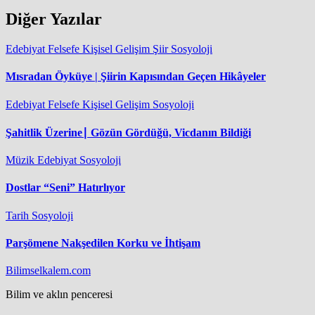
Diğer Yazılar
Edebiyat
Felsefe
Kişisel Gelişim
Şiir
Sosyoloji
Mısradan Öyküye | Şiirin Kapısından Geçen Hikâyeler
Edebiyat
Felsefe
Kişisel Gelişim
Sosyoloji
Şahitlik Üzerine∣ Gözün Gördüğü, Vicdanın Bildiği
Müzik
Edebiyat
Sosyoloji
Dostlar “Seni” Hatırlıyor
Tarih
Sosyoloji
Parşömene Nakşedilen Korku ve İhtişam
Bilimselkalem.com
Bilim ve aklın penceresi