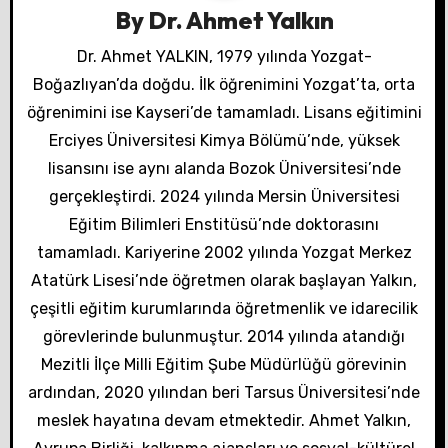
By
Dr. Ahmet Yalkın
i
Dr. Ahmet YALKIN, 1979 yılında Yozgat-
n
Boğazlıyan’da doğdu. İlk öğrenimini Yozgat’ta, orta
m
öğrenimini ise Kayseri’de tamamladı. Lisans eğitimini
Erciyes Üniversitesi Kimya Bölümü’nde, yüksek
e
lisansını ise aynı alanda Bozok Üniversitesi’nde
s
gerçekleştirdi. 2024 yılında Mersin Üniversitesi
Eğitim Bilimleri Enstitüsü’nde doktorasını
i
tamamladı. Kariyerine 2002 yılında Yozgat Merkez
Atatürk Lisesi’nde öğretmen olarak başlayan Yalkın,
çeşitli eğitim kurumlarında öğretmenlik ve idarecilik
görevlerinde bulunmuştur. 2014 yılında atandığı
Mezitli İlçe Milli Eğitim Şube Müdürlüğü görevinin
ardından, 2020 yılından beri Tarsus Üniversitesi’nde
meslek hayatına devam etmektedir. Ahmet Yalkın,