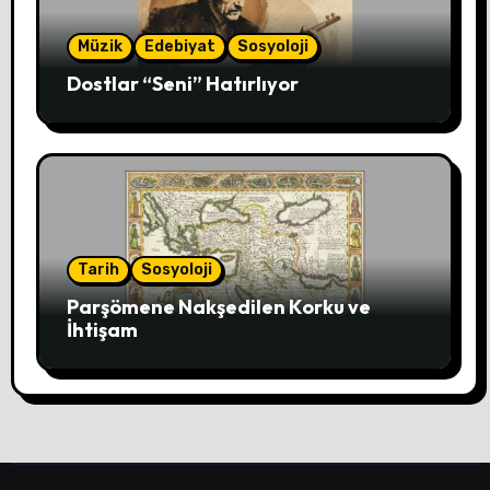
Müzik
Edebiyat
Sosyoloji
Dostlar “Seni” Hatırlıyor
Tarih
Sosyoloji
Parşömene Nakşedilen Korku ve
İhtişam