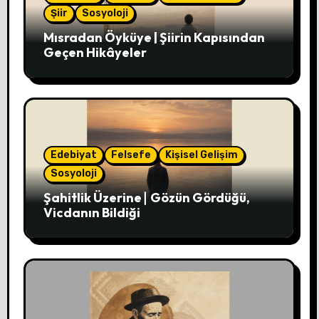
Şiir
Sosyoloji
Mısradan Öyküye | Şiirin Kapısından
Geçen Hikâyeler
Edebiyat
Felsefe
Kişisel Gelişim
Sosyoloji
Şahitlik Üzerine∣ Gözün Gördüğü,
Vicdanın Bildiği