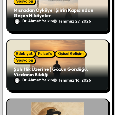
Sosyoloji
Mısradan Öyküye | Şiirin Kapısından
Geçen Hikâyeler
Dr. Ahmet Yalkın
Temmuz 27, 2026
Edebiyat
Felsefe
Kişisel Gelişim
Sosyoloji
Şahitlik Üzerine∣ Gözün Gördüğü,
Vicdanın Bildiği
Dr. Ahmet Yalkın
Temmuz 16, 2026