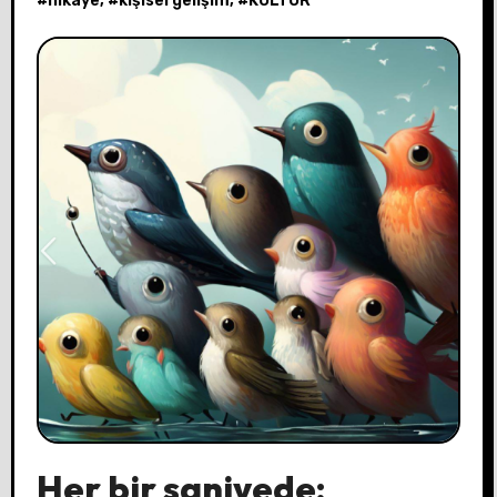
#
hikaye
, #
kişisel gelişim
, #
KÜLTÜR
Her bir saniyede;