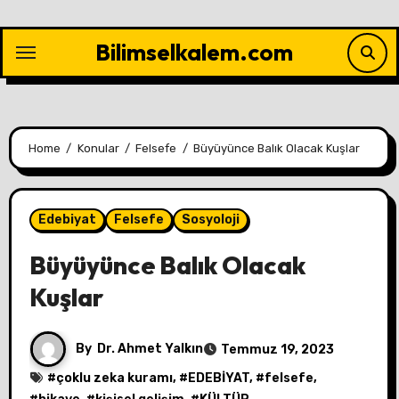
Skip
to
Bilimselkalem.com
content
Home
Konular
Felsefe
Büyüyünce Balık Olacak Kuşlar
Edebiyat
Felsefe
Sosyoloji
Büyüyünce Balık Olacak
Kuşlar
By
Dr. Ahmet Yalkın
Temmuz 19, 2023
#
çoklu zeka kuramı
, #
EDEBİYAT
, #
felsefe
,