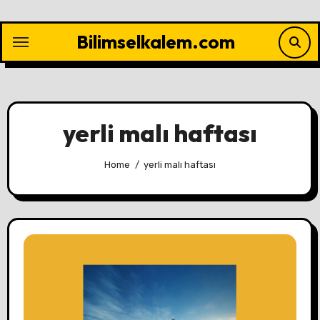
Skip
to
Bilimselkalem.com
content
yerli malı haftası
Home
yerli malı haftası