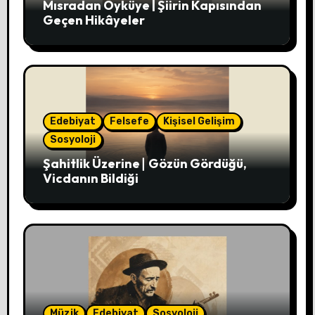
Mısradan Öyküye | Şiirin Kapısından
Geçen Hikâyeler
Edebiyat
Felsefe
Kişisel Gelişim
Sosyoloji
Şahitlik Üzerine∣ Gözün Gördüğü,
Vicdanın Bildiği
Müzik
Edebiyat
Sosyoloji