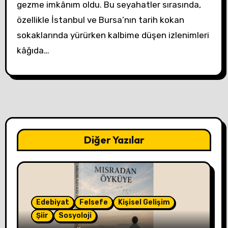
gezme imkânım oldu. Bu seyahatler sırasında,
özellikle İstanbul ve Bursa’nın tarih kokan
sokaklarında yürürken kalbime düşen izlenimleri
kâğıda…
Diğer Yazılar
Edebiyat
Felsefe
Kişisel Gelişim
Şiir
Sosyoloji