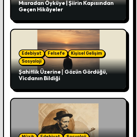
Mısradan Öyküye | Şiirin Kapısından
Geçen Hikâyeler
Edebiyat
Felsefe
Kişisel Gelişim
Sosyoloji
Şahitlik Üzerine∣ Gözün Gördüğü,
Vicdanın Bildiği
Müzik
Edebiyat
Sosyoloji