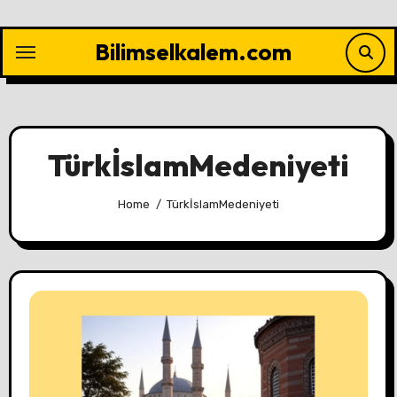
Skip
to
Bilimselkalem.com
content
TürkİslamMedeniyeti
Home
TürkİslamMedeniyeti