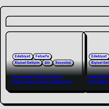
Edebiyat
Felsefe
Edebiyat
Kişisel Gelişim
Şiir
Sosyoloji
Kişisel Ge
Mısradan Öyküye | Şiirin
Şahitlik 
Kapısından Geçen Hikâyeler
Gördüğü, 