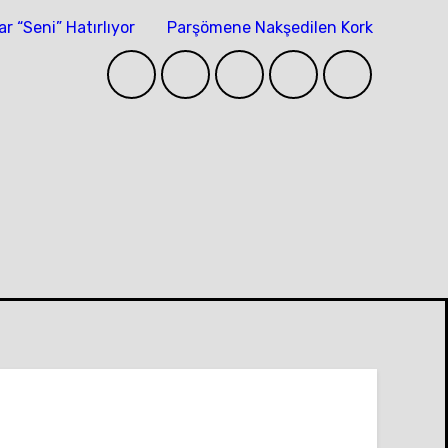
ar “Seni” Hatırlıyor
Parşömene Nakşedilen Korku ve İhti