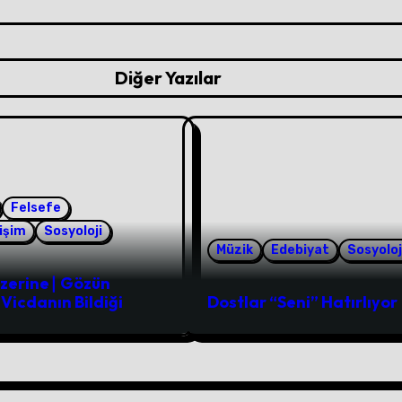
Diğer Yazılar
Felsefe
lişim
Sosyoloji
Müzik
Edebiyat
Sosyoloj
Üzerine∣ Gözün
Vicdanın Bildiği
Dostlar “Seni” Hatırlıyor