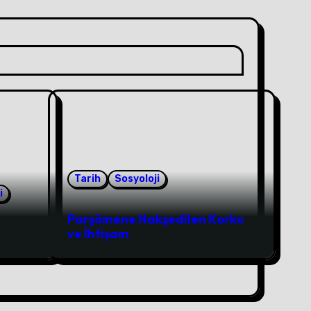
Tarih
Sosyoloji
i
Parşömene Nakşedilen Korku
ve İhtişam