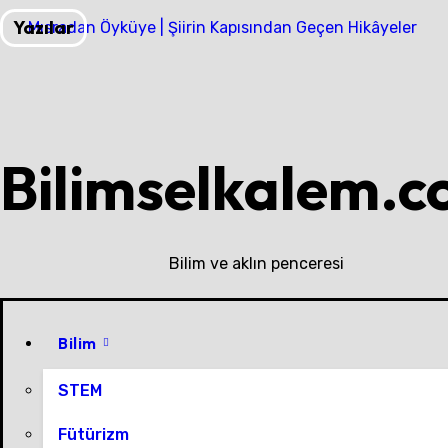
Skip
Yazılar
Mısradan Öyküye | Şiirin Kapısından Geçen Hikâyeler
to
content
Bilimselkalem.
Bilim ve aklın penceresi
Bilim
STEM
Fütürizm