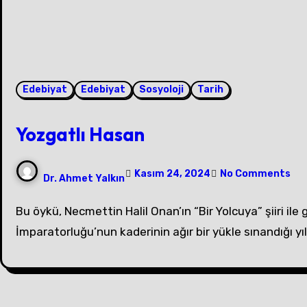
Edebiyat
Edebiyat
Sosyoloji
Tarih
Yozgatlı Hasan
Kasım 24, 2024
No Comments
Dr. Ahmet Yalkın
Bu öykü, Necmettin Halil Onan’ın “Bir Yolcuya” şiiri ile gerçek hayatta yaşanmış olayların kurgusal bir birleşimi olarak kaleme alınmıştır. 1915 yılıydı, Osmanlı
İmparatorluğu’nun kaderinin ağır bir yükle sınandığı yıl