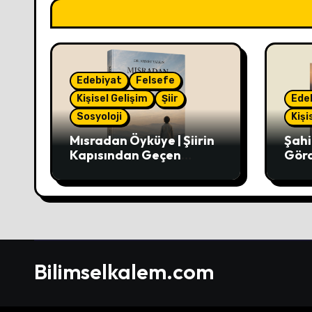
Edebiyat
Felsefe
Kişisel Gelişim
Şiir
Ede
Sosyoloji
Kişi
Mısradan Öyküye | Şiirin
Şahi
Kapısından Geçen
Görd
Hikâyeler
Bilimselkalem.com