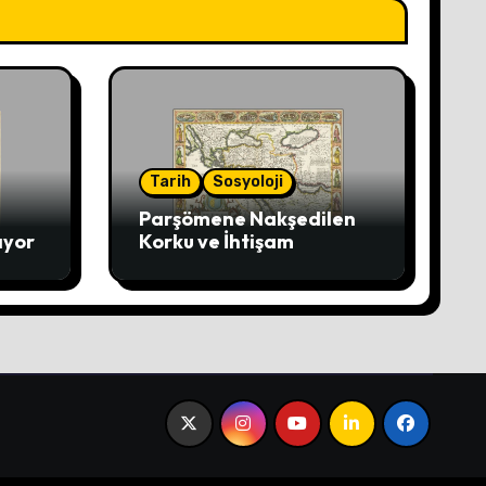
Tarih
Sosyoloji
Parşömene Nakşedilen
ıyor
Korku ve İhtişam