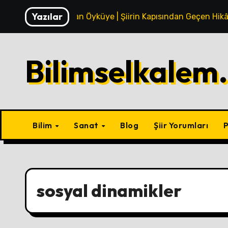
Skip
Yazılar
Mısradan Öyküye | Şiirin Kapısından Geçen Hikâ
to
content
Bilimselkalem
Bilim
Sanat
Blog
Şiir Yorumları
P
sosyal dinamikler