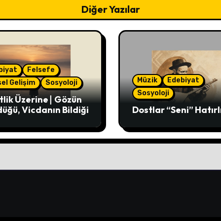
Diğer Yazılar
biyat
Felsefe
Müzik
Edebiyat
sel Gelişim
Sosyoloji
Sosyoloji
tlik Üzerine∣ Gözün
üğü, Vicdanın Bildiği
Dostlar “Seni” Hatırl