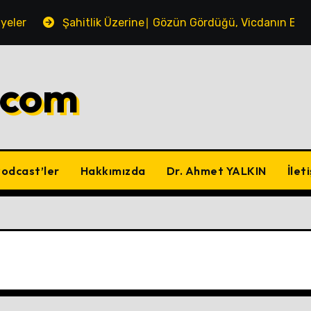
yeler
Şahitlik Üzerine∣ Gözün Gördüğü, Vicdanın Bild
.com
odcast’ler
Hakkımızda
Dr. Ahmet YALKIN
İlet