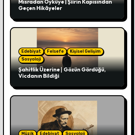
Mısradan Öyküye | Şiirin Kapısından
Geçen Hikâyeler
Edebiyat
Felsefe
Kişisel Gelişim
Sosyoloji
Şahitlik Üzerine∣ Gözün Gördüğü,
Vicdanın Bildiği
Müzik
Edebiyat
Sosyoloji