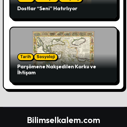
Dostlar “Seni” Hatırlıyor
Tarih
Sosyoloji
Parşömene Nakşedilen Korku ve
İhtişam
Bilimselkalem.com