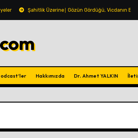
yeler
Şahitlik Üzerine∣ Gözün Gördüğü, Vicdanın Bild
.com
odcast’ler
Hakkımızda
Dr. Ahmet YALKIN
İlet