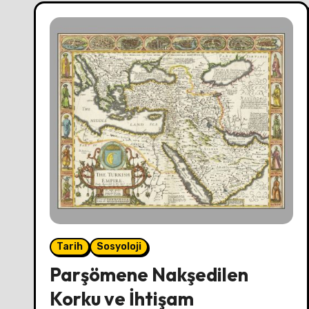
Tarih
Sosyoloji
Parşömene Nakşedilen
Korku ve İhtişam