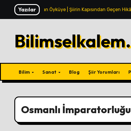
Skip
Yazılar
Mısradan Öyküye | Şiirin Kapısından Geçen Hikâ
to
content
Bilimselkalem
Bilim
Sanat
Blog
Şiir Yorumları
P
Osmanlı İmparatorluğu