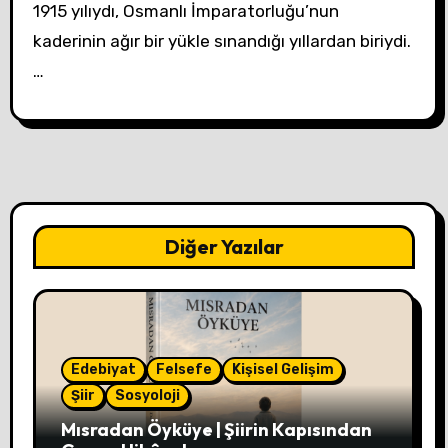
1915 yılıydı, Osmanlı İmparatorluğu’nun
kaderinin ağır bir yükle sınandığı yıllardan biriydi.
…
Diğer Yazılar
Edebiyat
Felsefe
Kişisel Gelişim
Şiir
Sosyoloji
Mısradan Öyküye | Şiirin Kapısından