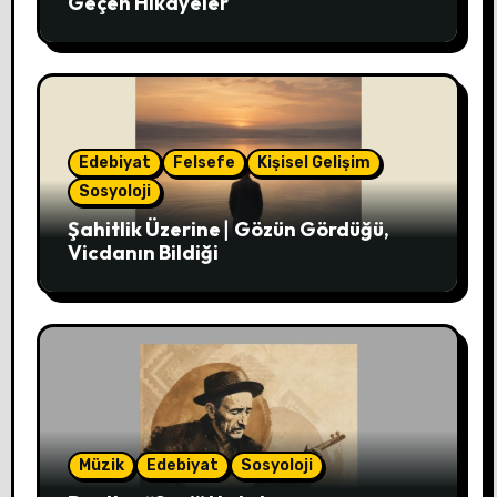
Geçen Hikâyeler
Edebiyat
Felsefe
Kişisel Gelişim
Sosyoloji
Şahitlik Üzerine∣ Gözün Gördüğü,
Vicdanın Bildiği
Müzik
Edebiyat
Sosyoloji