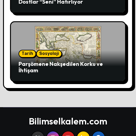
Dostlar “Seni” Hatırlıyor
Tarih
Sosyoloji
Parşömene Nakşedilen Korku ve
İhtişam
Bilimselkalem.com